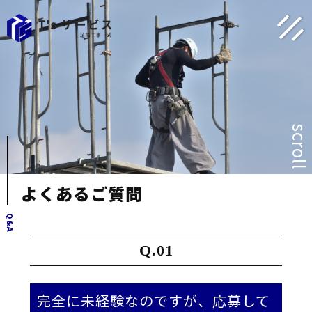
scroll
よくあるご質問
Q
&
A
完全に未経験なのですが、応募して